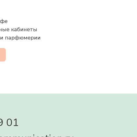
афе
жные кабинеты
и и парфюмерии
9 01