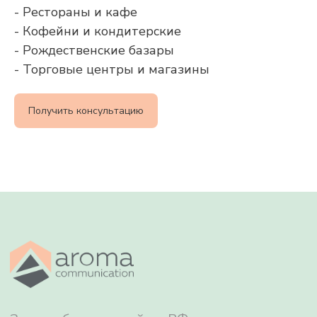
- Рестораны и кафе
- Кофейни и кондитерские
Звонок бесплатный по РФ
- Рождественские базары
- Торговые центры и магазины
8 800 500 79 01
info@aromacommunication.ru
Получить консультацию
Ароматизация воздуха
Ароматы
О нас
Сервис