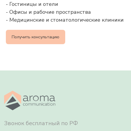
- Гостиницы и отели
- Офисы и рабочие пространства
Звонок бесплатный по РФ
- Медицинские и стоматологические клиники
8 800 500 79 01
Получить консультацию
info@aromacommunication.ru
Ароматизация воздуха
Ароматы
О нас
Сервис