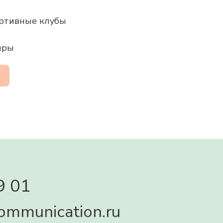
ортивные клубы
иры
9 01
ommunication.ru