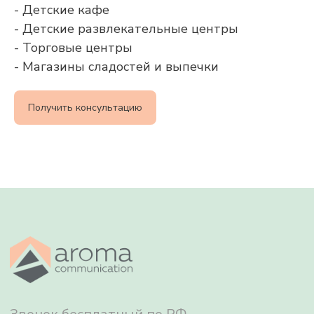
- Детские кафе
- Детские развлекательные центры
Звонок бесплатный по РФ
- Торговые центры
- Магазины сладостей и выпечки
8 800 500 79 01
info@aromacommunication.ru
Получить консультацию
Ароматизация воздуха
Ароматы
О нас
Сервис