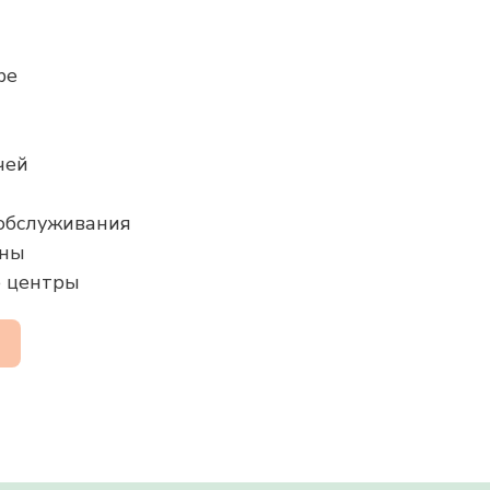
фе
чей
 обслуживания
аны
е центры