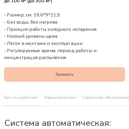
до 100 м² (до 300 м³)
Система автоматическая:
- Размер, см: 19,6*9*21,9
- Без воды, без нагрева
Настраивается индивидуально
- Принцип работы холодного испарения
под каждое помещение.
- Низкий уровень шума
- Лёгок в монтаже и эксплуатации
Регулируются дни и часы работы,
- Регулируемые время, период работы и
интенсивность подачи аромата.
концентрация распыления
Объём картриджа 200 мл.
Средний расход картриджа с
ароматической жидкостью при 8-
Заказать
часовом рабочем дне 7 дней в
неделю составляет 2–3 месяца.
Как это работает
Характеристики
Сервисное обслуживан